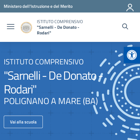
Vai ai contenuti
Vai al menu di navigazione
Vai al footer
Ministero dell'Istruzione e del Merito
ISTITUTO COMPRENSIVO
"Sarnelli - De Donato -
Rodari"
Apr
ISTITUTO COMPRENSIVO
"Sarnelli - De Donato -
Rodari"
POLIGNANO A MARE (BA)
Vai alla scuola