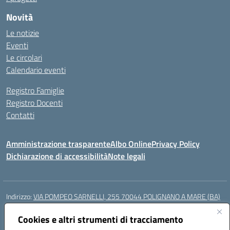
Novità
Le notizie
Eventi
Le circolari
Calendario eventi
Registro Famiglie
Registro Docenti
Contatti
Amministrazione trasparente
Albo Online
Privacy Policy
Dichiarazione di accessibilità
Note legali
Indirizzo:
VIA POMPEO SARNELLI, 255 70044 POLIGNANO A MARE (BA)
Centralino:
0804240796
Email:
BAIC87200N@istruzione.it
Cookies e altri strumenti di tracciamento
Posta elettronica certificata (PEC):
BAIC87200N@pec.istruzione.it