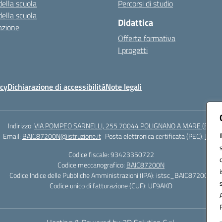
della scuola
Percorsi di studio
della scuola
Didattica
azione
Offerta formativa
I progetti
icy
Dichiarazione di accessibilità
Note legali
Indirizzo:
VIA POMPEO SARNELLI, 255 70044 POLIGNANO A MARE (BA)
Email:
BAIC87200N@istruzione.it
Posta elettronica certificata (PEC):
BAIC8
Codice fiscale: 93423350722
Codice meccanografico:
BAIC87200N
Codice Indice delle Pubbliche Amministrazioni (IPA): istsc_BAIC87200N
Codice unico di fatturazione (CUF): UF9AKD