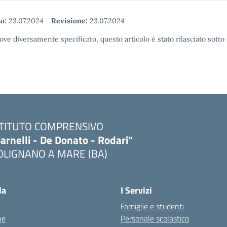
o:
23.07.2024
-
Revisione:
23.07.2024
ove diversamente specificato, questo articolo è stato rilasciato sott
STITUTO COMPRENSIVO
arnelli - De Donato - Rodari"
OLIGNANO A MARE (BA)
Visita la pagina iniziale della scuola
la
I Servizi
Famiglie e studenti
ne
Personale scolastico