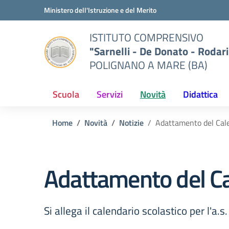
Vai ai contenuti
Vai al menu di navigazione
Vai al footer
Ministero dell'Istruzione e del Merito
ISTITUTO COMPRENSIVO
"Sarnelli - De Donato - Rodari
POLIGNANO A MARE (BA)
Scuola
Servizi
Novità
Didattica
Home
Novità
Notizie
Adattamento del Cale
Adattamento del Ca
Si allega il calendario scolastico per l'a