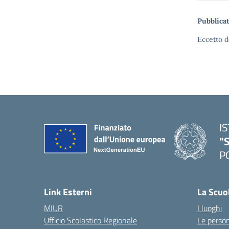
Pubblicat
Eccetto d
I
"S
P
— 
Link Esterni
La Scuo
MIUR
I luoghi
Ufficio Scolastico Regionale
Le perso