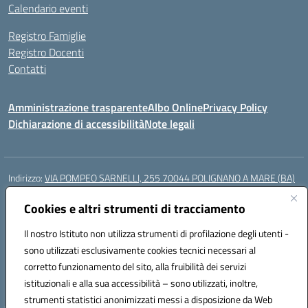
Calendario eventi
Registro Famiglie
Registro Docenti
Contatti
Amministrazione trasparente
Albo Online
Privacy Policy
Dichiarazione di accessibilità
Note legali
Indirizzo:
VIA POMPEO SARNELLI, 255 70044 POLIGNANO A MARE (BA)
Centralino:
0804240796
Email:
BAIC87200N@istruzione.it
Posta elettronica certificata (PEC):
Cookies e altri strumenti di tracciamento
BAIC87200N@pec.istruzione.it
Codice fiscale: 93423350722
Il nostro Istituto non utilizza strumenti di profilazione degli utenti -
Codice meccanografico:
BAIC87200N
sono utilizzati esclusivamente cookies tecnici necessari al
Codice Indice delle Pubbliche Amministrazioni (IPA): istsc_BAIC87200N
corretto funzionamento del sito, alla fruibilità dei servizi
Codice unico di fatturazione (CUF): UF9AKD
istituzionali e alla sua accessibilità – sono utilizzati, inoltre,
strumenti statistici anonimizzati messi a disposizione da Web