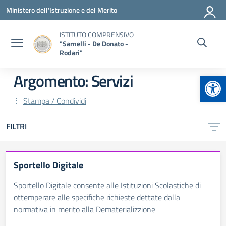
Vai ai contenuti
Vai al menu di navigazione
Vai al footer
Ministero dell'Istruzione e del Merito
ISTITUTO COMPRENSIVO
"Sarnelli - De Donato -
Rodari"
Apr
Argomento: Servizi
Stampa / Condividi
FILTRI
Sportello Digitale
Sportello Digitale consente alle Istituzioni Scolastiche di
ottemperare alle specifiche richieste dettate dalla
normativa in merito alla Dematerializzione