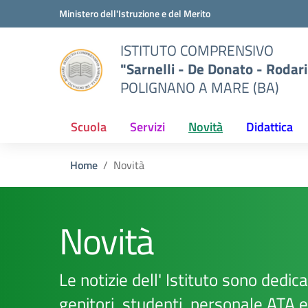
Vai ai contenuti
Vai al menu di navigazione
Vai al footer
Ministero dell'Istruzione e del Merito
ISTITUTO COMPRENSIVO
"Sarnelli - De Donato - Rodari
POLIGNANO A MARE (BA)
Scuola
Servizi
Novità
Didattica
Home
Novità
Novità
Le notizie dell' Istituto sono dedicat
genitori, studenti, personale ATA 