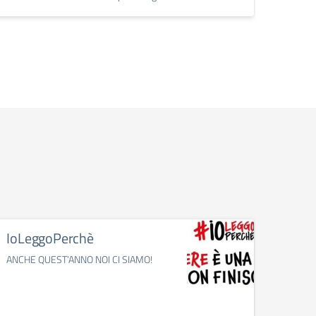
Nomina
IoLeggoPerchè
Pres
Piat
ANCHE QUEST’ANNO NOI CI SIAMO!
Con But
bullis
all’int