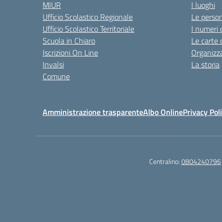
MIUR
I luoghi
Ufficio Scolastico Regionale
Le perso
Ufficio Scolastico Territoriale
I numeri 
Scuola in Chiaro
Le carte 
Iscrizioni On Line
Organizz
Invalsi
La storia
Comune
Amministrazione trasparente
Albo Online
Privacy Pol
Centralino:
0804240796