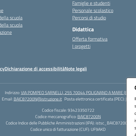
Famiglie e studenti
ne
Personale scolastico
della scuola
Percorsi di studio
della scuola
Didattica
azione
Offerta formativa
I progetti
icy
Dichiarazione di accessibilità
Note legali
Indirizzo:
VIA POMPEO SARNELLI, 255 70044 POLIGNANO A MARE (BA)
Email:
BAIC87200N@istruzione.it
Posta elettronica certificata (PEC):
BAIC8
Codice fiscale: 93423350722
Codice meccanografico:
BAIC87200N
Codice Indice delle Pubbliche Amministrazioni (IPA): istsc_BAIC87200N
Codice unico di fatturazione (CUF): UF9AKD