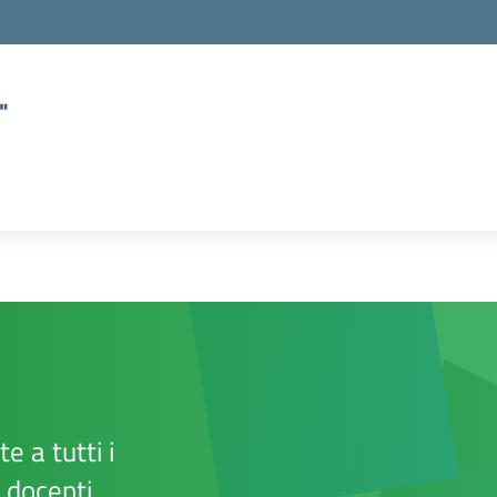
"
e a tutti i
e docenti