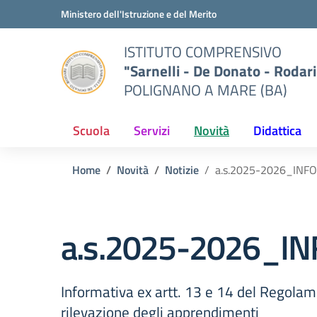
Vai ai contenuti
Vai al menu di navigazione
Vai al footer
Ministero dell'Istruzione e del Merito
ISTITUTO COMPRENSIVO
"Sarnelli - De Donato - Rodari
POLIGNANO A MARE (BA)
Scuola
Servizi
Novità
Didattica
Home
Novità
Notizie
a.s.2025-2026_IN
a.s.2025-2026_
Informativa ex artt. 13 e 14 del Regolame
rilevazione degli apprendimenti