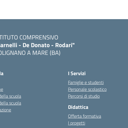
STITUTO COMPRENSIVO
arnelli - De Donato - Rodari"
OLIGNANO A MARE (BA)
Visita la pagina iniziale della scuola
la
I Servizi
Famiglie e studenti
ne
Personale scolastico
della scuola
Percorsi di studio
della scuola
Didattica
azione
Offerta formativa
I progetti