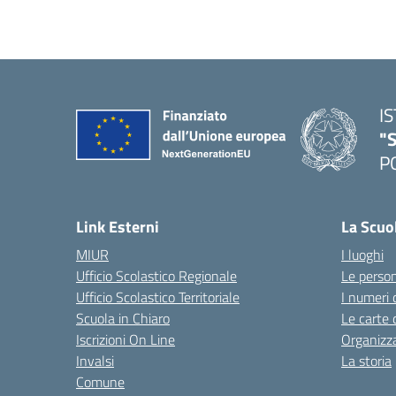
I
"S
P
— 
Link Esterni
La Scuo
MIUR
I luoghi
Ufficio Scolastico Regionale
Le perso
Ufficio Scolastico Territoriale
I numeri 
Scuola in Chiaro
Le carte 
Iscrizioni On Line
Organizz
Invalsi
La storia
Comune