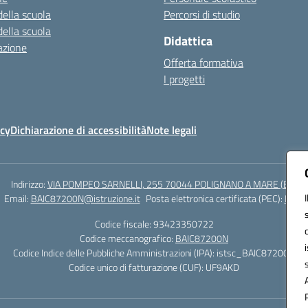
della scuola
Percorsi di studio
della scuola
Didattica
azione
Offerta formativa
I progetti
icy
Dichiarazione di accessibilità
Note legali
Indirizzo:
VIA POMPEO SARNELLI, 255 70044 POLIGNANO A MARE (BA)
Email:
BAIC87200N@istruzione.it
Posta elettronica certificata (PEC):
BAIC8
Codice fiscale: 93423350722
Codice meccanografico:
BAIC87200N
Codice Indice delle Pubbliche Amministrazioni (IPA): istsc_BAIC87200N
Codice unico di fatturazione (CUF): UF9AKD