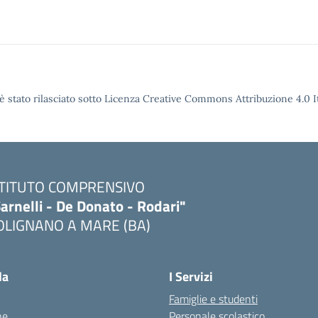
è stato rilasciato sotto Licenza Creative Commons Attribuzione 4.0 It
STITUTO COMPRENSIVO
arnelli - De Donato - Rodari"
OLIGNANO A MARE (BA)
Visita la pagina iniziale della scuola
la
I Servizi
Famiglie e studenti
ne
Personale scolastico