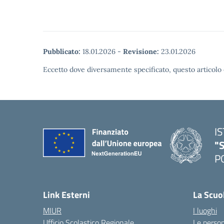
Pubblicato:
18.01.2026
-
Revisione:
23.01.2026
Eccetto dove diversamente specificato, questo articolo 
I
"S
P
— 
Link Esterni
La Scuo
MIUR
I luoghi
Ufficio Scolastico Regionale
Le perso