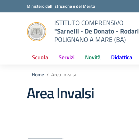
Vai ai contenuti
Vai al menu di navigazione
Vai al footer
Ministero dell'Istruzione e del Merito
ISTITUTO COMPRENSIVO
"Sarnelli - De Donato - Rodari
POLIGNANO A MARE (BA)
Scuola
Servizi
Novità
Didattica
Home
Area Invalsi
Area Invalsi