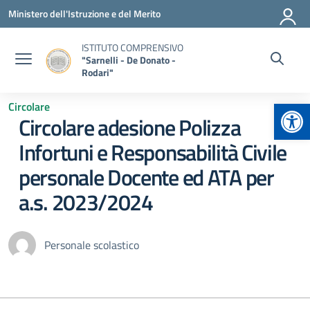
Vai ai contenuti
Vai al menu di navigazione
Vai al footer
Ministero dell'Istruzione e del Merito
ISTITUTO COMPRENSIVO
"Sarnelli - De Donato -
Rodari"
Apr
Circolare
Circolare adesione Polizza
Infortuni e Responsabilità Civile
personale Docente ed ATA per
a.s. 2023/2024
Personale scolastico