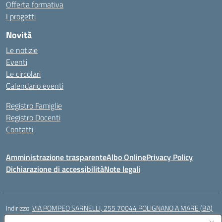
Offerta formativa
I progetti
Novità
Le notizie
Eventi
Le circolari
Calendario eventi
Registro Famiglie
Registro Docenti
Contatti
Amministrazione trasparente
Albo Online
Privacy Policy
Dichiarazione di accessibilità
Note legali
Indirizzo:
VIA POMPEO SARNELLI, 255 70044 POLIGNANO A MARE (BA)
Centralino:
0804240796
Email:
BAIC87200N@istruzione.it