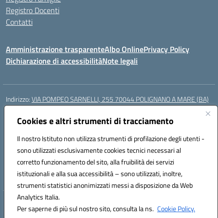
Registro Docenti
Contatti
Amministrazione trasparente
Albo Online
Privacy Policy
Dichiarazione di accessibilità
Note legali
Indirizzo:
VIA POMPEO SARNELLI, 255 70044 POLIGNANO A MARE (BA)
Centralino:
0804240796
Email:
BAIC87200N@istruzione.it
Posta elettronica certificata (PEC):
Cookies e altri strumenti di tracciamento
BAIC87200N@pec.istruzione.it
Codice fiscale: 93423350722
Il nostro Istituto non utilizza strumenti di profilazione degli utenti -
Codice meccanografico:
BAIC87200N
sono utilizzati esclusivamente cookies tecnici necessari al
Codice Indice delle Pubbliche Amministrazioni (IPA): istsc_BAIC87200N
corretto funzionamento del sito, alla fruibilità dei servizi
Codice unico di fatturazione (CUF): UF9AKD
istituzionali e alla sua accessibilità – sono utilizzati, inoltre,
strumenti statistici anonimizzati messi a disposizione da Web
Analytics Italia.
Hosting & Powered by 3D Solution S.r.l.
Per saperne di più sul nostro sito, consulta la ns.
Cookie Policy.
Concept & Design by Designers Italia