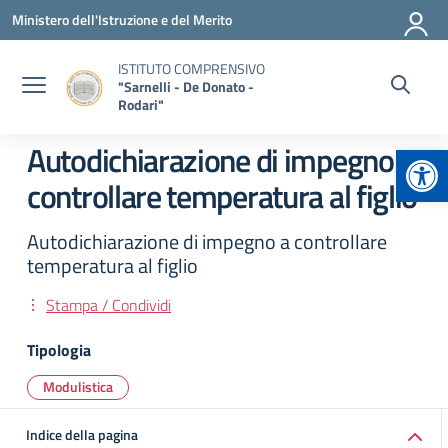
Vai ai contenuti
Vai al menu di navigazione
Vai al footer
Ministero dell'Istruzione e del Merito
ISTITUTO COMPRENSIVO
"Sarnelli - De Donato -
Rodari"
Apr
Autodichiarazione di impegno a
controllare temperatura al figlio
Autodichiarazione di impegno a controllare
temperatura al figlio
Stampa / Condividi
Tipologia
Modulistica
Indice della pagina