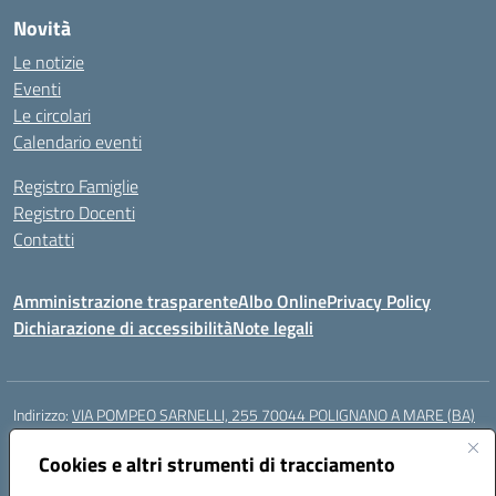
Novità
Le notizie
Eventi
Le circolari
Calendario eventi
Registro Famiglie
Registro Docenti
Contatti
Amministrazione trasparente
Albo Online
Privacy Policy
Dichiarazione di accessibilità
Note legali
Indirizzo:
VIA POMPEO SARNELLI, 255 70044 POLIGNANO A MARE (BA)
Centralino:
0804240796
Email:
BAIC87200N@istruzione.it
Posta elettronica certificata (PEC):
Cookies e altri strumenti di tracciamento
BAIC87200N@pec.istruzione.it