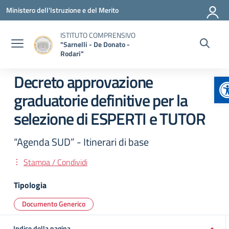
Vai ai contenuti
Vai al menu di navigazione
Vai al footer
Ministero dell'Istruzione e del Merito
ISTITUTO COMPRENSIVO
"Sarnelli - De Donato -
Rodari"
A
Decreto approvazione
graduatorie definitive per la
selezione di ESPERTI e TUTOR
“Agenda SUD” - Itinerari di base
Stampa / Condividi
Tipologia
Documento Generico
Indice della pagina