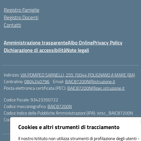
Registro Famiglie
Registro Docenti
Contatti
Amministrazione trasparente
Albo Online
Privacy Policy
Dichiarazione di accessibilità
Note legali
Indirizzo:
VIA POMPEO SARNELLI, 255 70044 POLIGNANO A MARE (BA)
Centralino:
0804240796
Email:
BAIC87200N@istruzione.it
Posta elettronica certificata (PEC):
BAIC87200N@pec.istruzione.it
Codice fiscale: 93423350722
Codice meccanografico:
BAIC87200N
Codice Indice delle Pubbliche Amministrazioni (IPA): istsc_BAIC87200N
Codice unico di fatturazione (CUF): UF9AKD
Cookies e altri strumenti di tracciamento
Il nostro Istituto non utilizza strumenti di profilazione degli utenti -