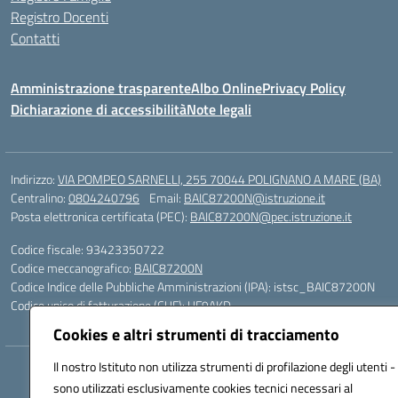
Registro Docenti
Contatti
Amministrazione trasparente
Albo Online
Privacy Policy
Dichiarazione di accessibilità
Note legali
Indirizzo:
VIA POMPEO SARNELLI, 255 70044 POLIGNANO A MARE (BA)
Centralino:
0804240796
Email:
BAIC87200N@istruzione.it
Posta elettronica certificata (PEC):
BAIC87200N@pec.istruzione.it
Codice fiscale: 93423350722
Codice meccanografico:
BAIC87200N
Codice Indice delle Pubbliche Amministrazioni (IPA): istsc_BAIC87200N
Codice unico di fatturazione (CUF): UF9AKD
Cookies e altri strumenti di tracciamento
Il nostro Istituto non utilizza strumenti di profilazione degli utenti -
Hosting & Powered by 3D Solution S.r.l.
sono utilizzati esclusivamente cookies tecnici necessari al
Concept & Design by Designers Italia