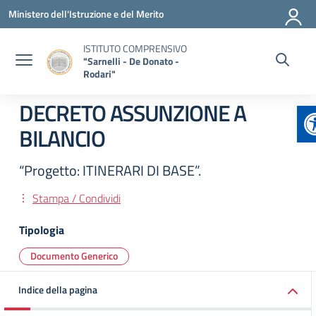
Vai ai contenuti
Vai al menu di navigazione
Vai al footer
Ministero dell'Istruzione e del Merito
ISTITUTO COMPRENSIVO
"Sarnelli - De Donato -
Rodari"
A
DECRETO ASSUNZIONE A
BILANCIO
“Progetto: ITINERARI DI BASE”.
Stampa / Condividi
Tipologia
Documento Generico
Indice della pagina