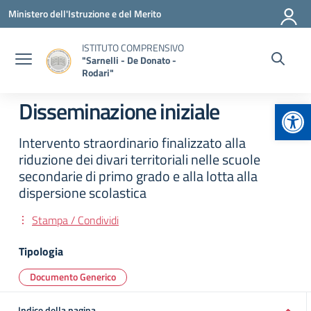
Vai ai contenuti
Vai al menu di navigazione
Vai al footer
Ministero dell'Istruzione e del Merito
ISTITUTO COMPRENSIVO
"Sarnelli - De Donato -
Rodari"
Apr
Disseminazione iniziale
Intervento straordinario finalizzato alla
riduzione dei divari territoriali nelle scuole
secondarie di primo grado e alla lotta alla
dispersione scolastica
Stampa / Condividi
Tipologia
Documento Generico
Indice della pagina