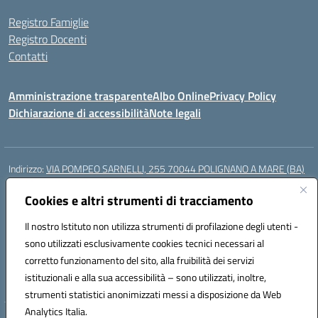
Registro Famiglie
Registro Docenti
Contatti
Amministrazione trasparente
Albo Online
Privacy Policy
Dichiarazione di accessibilità
Note legali
Indirizzo:
VIA POMPEO SARNELLI, 255 70044 POLIGNANO A MARE (BA)
Centralino:
0804240796
Email:
BAIC87200N@istruzione.it
Posta elettronica certificata (PEC):
Cookies e altri strumenti di tracciamento
BAIC87200N@pec.istruzione.it
Codice fiscale: 93423350722
Il nostro Istituto non utilizza strumenti di profilazione degli utenti -
Codice meccanografico:
BAIC87200N
sono utilizzati esclusivamente cookies tecnici necessari al
Codice Indice delle Pubbliche Amministrazioni (IPA): istsc_BAIC87200N
corretto funzionamento del sito, alla fruibilità dei servizi
Codice unico di fatturazione (CUF): UF9AKD
istituzionali e alla sua accessibilità – sono utilizzati, inoltre,
strumenti statistici anonimizzati messi a disposizione da Web
Analytics Italia.