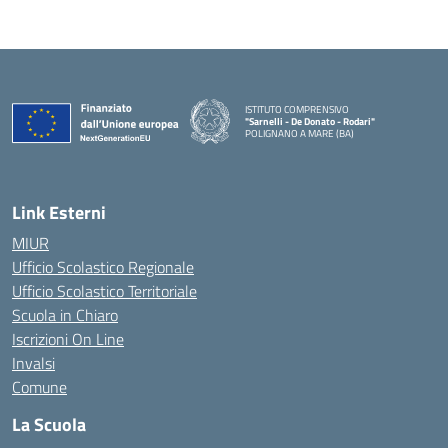
ISTITUTO COMPRENSIVO
"Sarnelli - De Donato - Rodari"
POLIGNANO A MARE (BA)
— Visita la pagina iniziale della scuola
Link Esterni
MIUR
Ufficio Scolastico Regionale
Ufficio Scolastico Territoriale
Scuola in Chiaro
Iscrizioni On Line
Invalsi
Comune
La Scuola