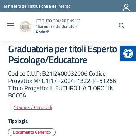
Vai ai contenuti
Vai al menu di navigazione
Vai al footer
Ministero dell'Istruzione e del Merito
ISTITUTO COMPRENSIVO
"Sarnelli - De Donato -
Rodari"
Apr
Graduatoria per titoli Esperto
Psicologo/Educatore
Codice C.U.P: B21I2400032006 Codice
Progetto: M4C1I1.4-2024-1322-P-51266
Titolo Progetto: IL FUTURO HA “LORO” IN
BOCCA
Stampa / Condividi
Tipologia
Documento Generico