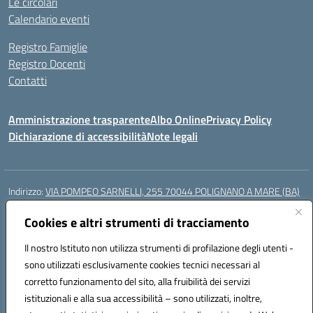
Le circolari
Calendario eventi
Registro Famiglie
Registro Docenti
Contatti
Amministrazione trasparente
Albo Online
Privacy Policy
Dichiarazione di accessibilità
Note legali
Indirizzo:
VIA POMPEO SARNELLI, 255 70044 POLIGNANO A MARE (BA)
Centralino:
0804240796
Email:
BAIC87200N@istruzione.it
Posta elettronica certificata (PEC):
Cookies e altri strumenti di tracciamento
BAIC87200N@pec.istruzione.it
Codice fiscale: 93423350722
Il nostro Istituto non utilizza strumenti di profilazione degli utenti -
Codice meccanografico:
BAIC87200N
sono utilizzati esclusivamente cookies tecnici necessari al
Codice Indice delle Pubbliche Amministrazioni (IPA): istsc_BAIC87200N
corretto funzionamento del sito, alla fruibilità dei servizi
Codice unico di fatturazione (CUF): UF9AKD
istituzionali e alla sua accessibilità – sono utilizzati, inoltre,