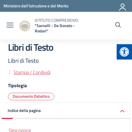
Vai ai contenuti
Vai al menu di navigazione
Vai al footer
Ministero dell'Istruzione e del Merito
ISTITUTO COMPRENSIVO
"Sarnelli - De Donato -
Rodari"
Apr
Libri di Testo
Libri di Testo
Stampa / Condividi
Tipologia
Documento Didattico
Indice della pagina
Descrizione