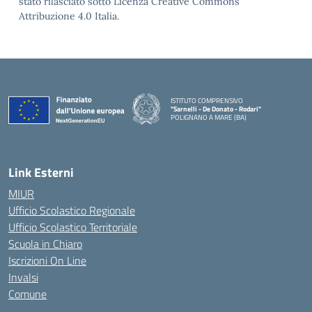
stato rilasciato sotto Licenza Creative Commons
Attribuzione 4.0 Italia.
ISTITUTO COMPRENSIVO
"Sarnelli - De Donato - Rodari"
POLIGNANO A MARE (BA)
— Visita la pagina iniziale della scuola
Link Esterni
MIUR
Ufficio Scolastico Regionale
Ufficio Scolastico Territoriale
Scuola in Chiaro
Iscrizioni On Line
Invalsi
Comune