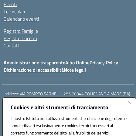
Eventi
Le circolari
Calendario eventi
Registro Famiglie
Registro Docenti
Contatti
Amministrazione trasparente
Albo Online
Privacy Policy
Dichiarazione di accessibilità
Note legali
Indirizzo:
VIA POMPEO SARNELLI, 255 70044 POLIGNANO A MARE (BA)
Centralino:
0804240796
Email:
BAIC87200N@istruzione.it
Posta elettronica certificata (PEC):
Cookies e altri strumenti di tracciamento
BAIC87200N@pec.istruzione.it
Codice fiscale: 93423350722
Il nostro Istituto non utilizza strumenti di profilazione degli utenti -
Codice meccanografico:
BAIC87200N
sono utilizzati esclusivamente cookies tecnici necessari al
Codice Indice delle Pubbliche Amministrazioni (IPA): istsc_BAIC87200N
corretto funzionamento del sito, alla fruibilità dei servizi