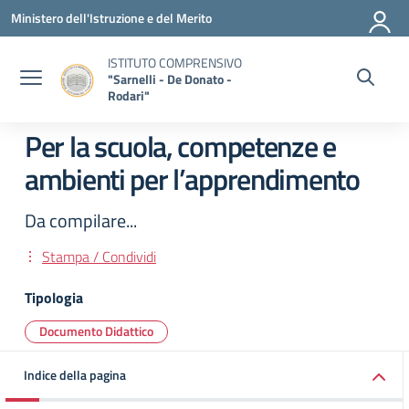
Vai ai contenuti
Vai al menu di navigazione
Vai al footer
Ministero dell'Istruzione e del Merito
ISTITUTO COMPRENSIVO
"Sarnelli - De Donato -
Rodari"
Per la scuola, competenze e
ambienti per l’apprendimento
Da compilare...
Stampa / Condividi
Tipologia
Documento Didattico
Indice della pagina