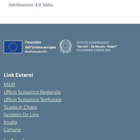
Attribuzione 4.0 Italia.
ISTITUTO COMPRENSIVO
"Sarnelli - De Donato - Rodari"
POLIGNANO A MARE (BA)
— Visita la pagina iniziale della scuola
Link Esterni
MIUR
Ufficio Scolastico Regionale
Ufficio Scolastico Territoriale
Scuola in Chiaro
Iscrizioni On Line
Invalsi
Comune