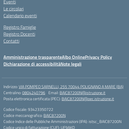
Eventi
Le circolari
Calendario eventi
Registro Famiglie
Registro Docenti
Contatti
Amministrazione trasparente
Albo Online
Privacy Policy
Dichiarazione di accessibilità
Note legali
Indirizzo:
VIA POMPEO SARNELLI, 255 70044 POLIGNANO A MARE (BA)
Centralino:
0804240796
Email:
BAIC87200N@istruzione.it
Posta elettronica certificata (PEC):
BAIC87200N@pec.istruzione.it
Codice fiscale: 93423350722
Codice meccanografico:
BAIC87200N
Codice Indice delle Pubbliche Amministrazioni (IPA): istsc_BAIC87200N
Codice unico di fatturazione (CUF): UF9AKD