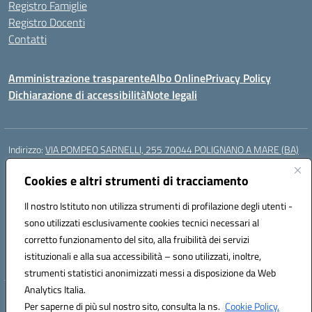
Registro Famiglie
Registro Docenti
Contatti
Amministrazione trasparente
Albo Online
Privacy Policy
Dichiarazione di accessibilità
Note legali
Indirizzo:
VIA POMPEO SARNELLI, 255 70044 POLIGNANO A MARE (BA)
Centralino:
0804240796
Email:
BAIC87200N@istruzione.it
Posta elettronica certificata (PEC):
Cookies e altri strumenti di tracciamento
BAIC87200N@pec.istruzione.it
Codice fiscale: 93423350722
Il nostro Istituto non utilizza strumenti di profilazione degli utenti -
Codice meccanografico:
BAIC87200N
sono utilizzati esclusivamente cookies tecnici necessari al
Codice Indice delle Pubbliche Amministrazioni (IPA): istsc_BAIC87200N
corretto funzionamento del sito, alla fruibilità dei servizi
Codice unico di fatturazione (CUF): UF9AKD
istituzionali e alla sua accessibilità – sono utilizzati, inoltre,
strumenti statistici anonimizzati messi a disposizione da Web
Analytics Italia.
Hosting & Powered by 3D Solution S.r.l.
Per saperne di più sul nostro sito, consulta la ns.
Cookie Policy.