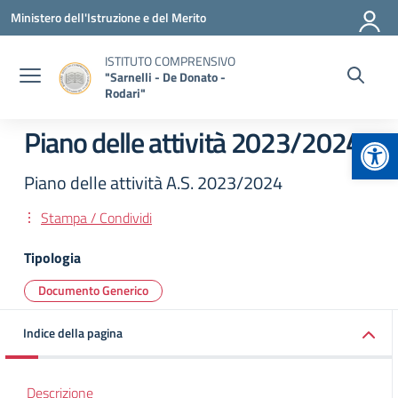
Vai ai contenuti
Vai al menu di navigazione
Vai al footer
Ministero dell'Istruzione e del Merito
ISTITUTO COMPRENSIVO
"Sarnelli - De Donato -
Rodari"
Apr
Piano delle attività 2023/2024
Piano delle attività A.S. 2023/2024
Stampa / Condividi
Tipologia
Documento Generico
Indice della pagina
Descrizione