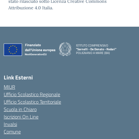
stato rilasciato sotto Licenza Creative Commons
Attribuzione 4.0 Italia.
ISTITUTO COMPRENSIVO
"Sarnelli - De Donato - Rodari"
POLIGNANO A MARE (BA)
— Visita la pagina iniziale della scuola
Link Esterni
MIUR
Ufficio Scolastico Regionale
Ufficio Scolastico Territoriale
Scuola in Chiaro
Iscrizioni On Line
Invalsi
Comune