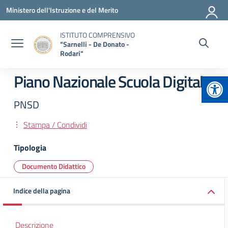
Vai ai contenuti
Vai al menu di navigazione
Vai al footer
Ministero dell'Istruzione e del Merito
ISTITUTO COMPRENSIVO
"Sarnelli - De Donato -
Rodari"
Apr
Piano Nazionale Scuola Digitale
PNSD
Stampa / Condividi
Tipologia
Documento Didattico
Indice della pagina
Descrizione