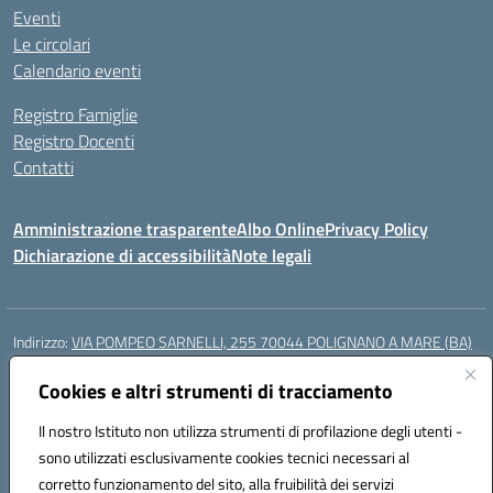
Eventi
Le circolari
Calendario eventi
Registro Famiglie
Registro Docenti
Contatti
Amministrazione trasparente
Albo Online
Privacy Policy
Dichiarazione di accessibilità
Note legali
Indirizzo:
VIA POMPEO SARNELLI, 255 70044 POLIGNANO A MARE (BA)
Centralino:
0804240796
Email:
BAIC87200N@istruzione.it
Posta elettronica certificata (PEC):
Cookies e altri strumenti di tracciamento
BAIC87200N@pec.istruzione.it
Codice fiscale: 93423350722
Il nostro Istituto non utilizza strumenti di profilazione degli utenti -
Codice meccanografico:
BAIC87200N
sono utilizzati esclusivamente cookies tecnici necessari al
Codice Indice delle Pubbliche Amministrazioni (IPA): istsc_BAIC87200N
corretto funzionamento del sito, alla fruibilità dei servizi