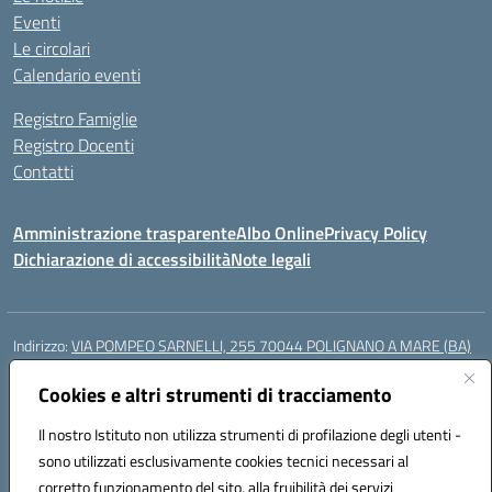
Eventi
Le circolari
Calendario eventi
Registro Famiglie
Registro Docenti
Contatti
Amministrazione trasparente
Albo Online
Privacy Policy
Dichiarazione di accessibilità
Note legali
Indirizzo:
VIA POMPEO SARNELLI, 255 70044 POLIGNANO A MARE (BA)
Centralino:
0804240796
Email:
BAIC87200N@istruzione.it
Posta elettronica certificata (PEC):
Cookies e altri strumenti di tracciamento
BAIC87200N@pec.istruzione.it
Codice fiscale: 93423350722
Il nostro Istituto non utilizza strumenti di profilazione degli utenti -
Codice meccanografico:
BAIC87200N
sono utilizzati esclusivamente cookies tecnici necessari al
Codice Indice delle Pubbliche Amministrazioni (IPA): istsc_BAIC87200N
corretto funzionamento del sito, alla fruibilità dei servizi