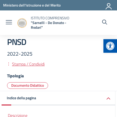
Vai ai contenuti
Vai al menu di navigazione
Vai al footer
Ministero dell'Istruzione e del Merito
ISTITUTO COMPRENSIVO
"Sarnelli - De Donato -
Rodari"
Apr
PNSD
2022-2025
Stampa / Condividi
Tipologia
Documento Didattico
Indice della pagina
Descrizione