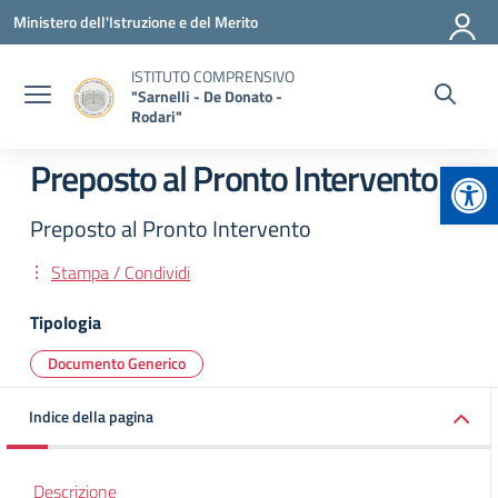
Vai ai contenuti
Vai al menu di navigazione
Vai al footer
Ministero dell'Istruzione e del Merito
ISTITUTO COMPRENSIVO
"Sarnelli - De Donato -
Rodari"
Apr
Preposto al Pronto Intervento
Preposto al Pronto Intervento
Stampa / Condividi
Tipologia
Documento Generico
Indice della pagina
Descrizione