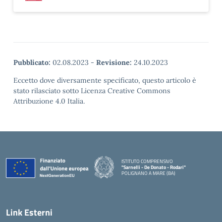
Pubblicato:
02.08.2023
-
Revisione:
24.10.2023
Eccetto dove diversamente specificato, questo articolo è
stato rilasciato sotto Licenza Creative Commons
Attribuzione 4.0 Italia.
ISTITUTO COMPRENSIVO
"Sarnelli - De Donato - Rodari"
POLIGNANO A MARE (BA)
— Visita la pagina iniziale della scuola
Link Esterni