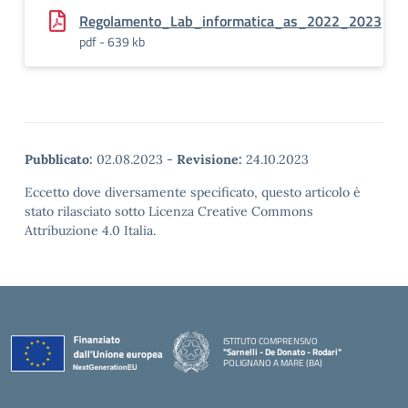
Regolamento_Lab_informatica_as_2022_2023
pdf - 639 kb
Pubblicato:
02.08.2023
-
Revisione:
24.10.2023
Eccetto dove diversamente specificato, questo articolo è
stato rilasciato sotto Licenza Creative Commons
Attribuzione 4.0 Italia.
ISTITUTO COMPRENSIVO
"Sarnelli - De Donato - Rodari"
POLIGNANO A MARE (BA)
— Visita la pagina iniziale della scuola