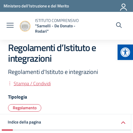
Vai ai contenuti
Vai al menu di navigazione
Vai al footer
Ministero dell'Istruzione e del Merito
ISTITUTO COMPRENSIVO
"Sarnelli - De Donato -
Rodari"
Apr
Regolamenti d’Istituto e
integrazioni
Regolamenti d'Istituto e integrazioni
Stampa / Condividi
Tipologia
Regolamento
Indice della pagina