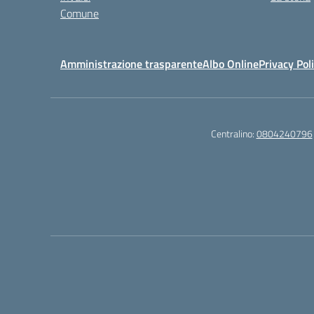
Comune
Amministrazione trasparente
Albo Online
Privacy Pol
Centralino:
0804240796