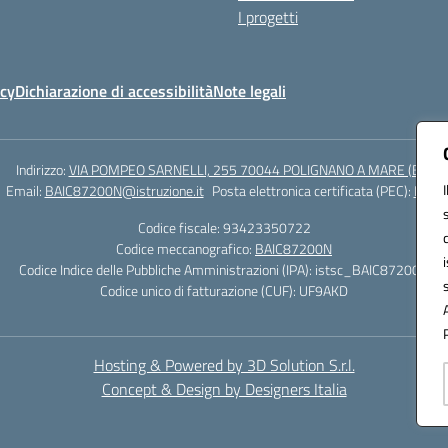
I progetti
icy
Dichiarazione di accessibilità
Note legali
Indirizzo:
VIA POMPEO SARNELLI, 255 70044 POLIGNANO A MARE (BA)
Email:
BAIC87200N@istruzione.it
Posta elettronica certificata (PEC):
BAIC8
Codice fiscale: 93423350722
Codice meccanografico:
BAIC87200N
Codice Indice delle Pubbliche Amministrazioni (IPA): istsc_BAIC87200N
Codice unico di fatturazione (CUF): UF9AKD
Hosting & Powered by 3D Solution S.r.l.
Concept & Design by Designers Italia