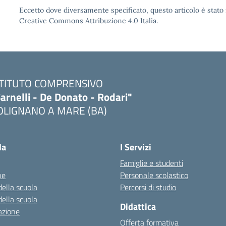
Eccetto dove diversamente specificato, questo articolo è stato 
Creative Commons Attribuzione 4.0 Italia.
STITUTO COMPRENSIVO
arnelli - De Donato - Rodari"
OLIGNANO A MARE (BA)
Visita la pagina iniziale della scuola
la
I Servizi
Famiglie e studenti
ne
Personale scolastico
della scuola
Percorsi di studio
della scuola
Didattica
azione
Offerta formativa