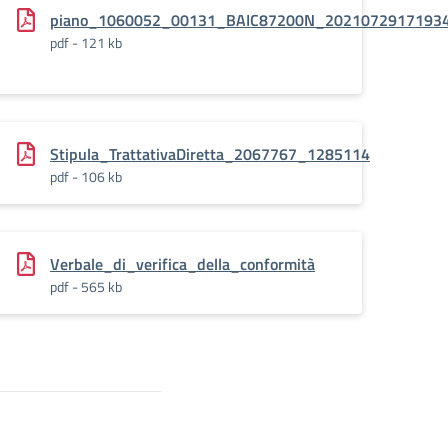
0.20-
piano_1060052_00131_BAIC87200N_20210729171934.
pdf - 121 kb
e
Stipula_TrattativaDiretta_2067767_1285114
pdf - 106 kb
Verbale_di_verifica_della_conformità
pdf - 565 kb