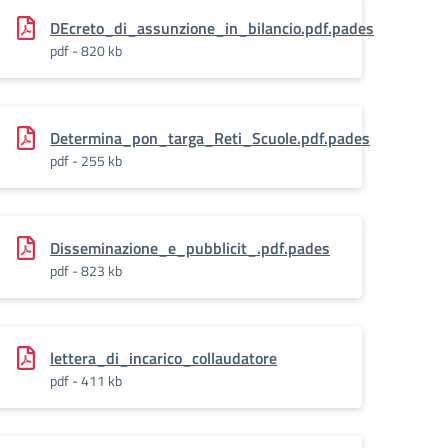
DEcreto_di_assunzione_in_bilancio.pdf.pades
pdf - 820 kb
VA_DIRETTA_CON_UNICO_FORNITORE.pdf.pades
Determina_pon_targa_Reti_Scuole.pdf.pades
pdf - 255 kb
Disseminazione_e_pubblicit_.pdf.pades
pdf - 823 kb
lettera_di_incarico_collaudatore
pdf - 411 kb