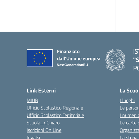
I
"S
P
— 
Link Esterni
La Scuo
MIUR
I luoghi
Ufficio Scolastico Regionale
Le perso
Ufficio Scolastico Territoriale
I numeri 
Scuola in Chiaro
Le carte 
Iscrizioni On Line
Organizz
Invalsi
La storia