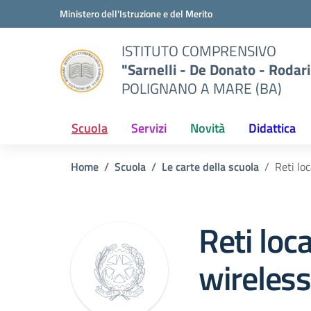
Vai ai contenuti
Vai al menu di navigazione
Vai al footer
Ministero dell'Istruzione e del Merito
ISTITUTO COMPRENSIVO
"Sarnelli - De Donato - Rodari
POLIGNANO A MARE (BA)
Scuola
Servizi
Novità
Didattica
Home
Scuola
Le carte della scuola
Reti loc
Reti loca
wireless