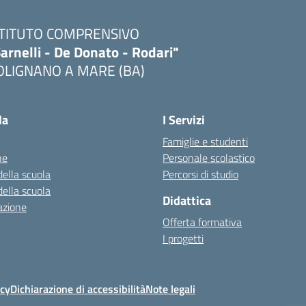
STITUTO COMPRENSIVO
arnelli - De Donato - Rodari"
OLIGNANO A MARE (BA)
Visita la pagina iniziale della scuola
la
I Servizi
Famiglie e studenti
ne
Personale scolastico
della scuola
Percorsi di studio
della scuola
Didattica
azione
Offerta formativa
I progetti
icy
Dichiarazione di accessibilità
Note legali