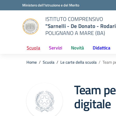
Vai ai contenuti
Vai al menu di navigazione
Vai al footer
Ministero dell'Istruzione e del Merito
ISTITUTO COMPRENSIVO
"Sarnelli - De Donato - Rodari
POLIGNANO A MARE (BA)
Scuola
Servizi
Novità
Didattica
Home
Scuola
Le carte della scuola
Team pe
Team per
digitale