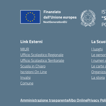
I
"S
P
— 
Link Esterni
La Scuo
MIUR
I luoghi
Ufficio Scolastico Regionale
Le perso
Ufficio Scolastico Territoriale
I numeri 
Scuola in Chiaro
Le carte 
Iscrizioni On Line
Organizz
Invalsi
La storia
Comune
Amministrazione trasparente
Albo Online
Privacy Pol