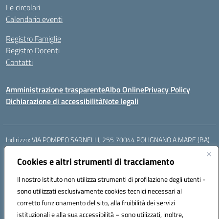
Le circolari
Calendario eventi
Registro Famiglie
Registro Docenti
Contatti
Amministrazione trasparente
Albo Online
Privacy Policy
Dichiarazione di accessibilità
Note legali
Indirizzo:
VIA POMPEO SARNELLI, 255 70044 POLIGNANO A MARE (BA)
Centralino:
0804240796
Email:
BAIC87200N@istruzione.it
Posta elettronica certificata (PEC):
Cookies e altri strumenti di tracciamento
BAIC87200N@pec.istruzione.it
Codice fiscale: 93423350722
Il nostro Istituto non utilizza strumenti di profilazione degli utenti -
Codice meccanografico:
BAIC87200N
sono utilizzati esclusivamente cookies tecnici necessari al
Codice Indice delle Pubbliche Amministrazioni (IPA): istsc_BAIC87200N
corretto funzionamento del sito, alla fruibilità dei servizi
Codice unico di fatturazione (CUF): UF9AKD
istituzionali e alla sua accessibilità – sono utilizzati, inoltre,