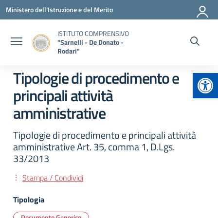
Vai ai contenuti
Vai al menu di navigazione
Vai al footer
Ministero dell'Istruzione e del Merito
ISTITUTO COMPRENSIVO
"Sarnelli - De Donato -
Rodari"
Apr
Tipologie di procedimento e
principali attività
amministrative
Tipologie di procedimento e principali attività
amministrative Art. 35, comma 1, D.Lgs.
33/2013
Stampa / Condividi
Tipologia
Documento Generico