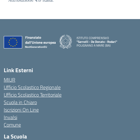
Attribuzione 4.0 Italia.
ISTITUTO COMPRENSIVO
"Sarnelli - De Donato - Rodari"
POLIGNANO A MARE (BA)
— Visita la pagina iniziale della scuola
Link Esterni
MIUR
Ufficio Scolastico Regionale
Ufficio Scolastico Territoriale
Scuola in Chiaro
Iscrizioni On Line
Invalsi
Comune
La Scuola