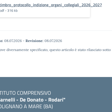
timbro_protocollo_indizione_organi_collegiali_2026_2027
pdf - 316 kb
o:
08.07.2026
-
Revisione:
08.07.2026
ove diversamente specificato, questo articolo è stato rilasciato sott
STITUTO COMPRENSIVO
arnelli - De Donato - Rodari"
OLIGNANO A MARE (BA)