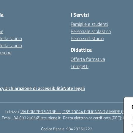
Visita la pagina iniziale della scuola
la
I Servizi
Famiglie e studenti
ne
Personale scolastico
della scuola
Percorsi di studio
della scuola
Didattica
azione
Offerta formativa
I progetti
icy
Dichiarazione di accessibilità
Note legali
Indirizzo:
VIA POMPEO SARNELLI, 255 70044 POLIGNANO A MARE (BA)
Email:
BAIC87200N@istruzione.it
Posta elettronica certificata (PEC):
BAIC8
Codice fiscale: 93423350722