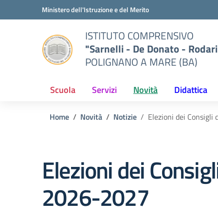
Vai ai contenuti
Vai al menu di navigazione
Vai al footer
Ministero dell'Istruzione e del Merito
ISTITUTO COMPRENSIVO
"Sarnelli - De Donato - Rodari
POLIGNANO A MARE (BA)
Scuola
Servizi
Novità
Didattica
Home
Novità
Notizie
Elezioni dei Consigli
Elezioni dei Consigl
2026-2027