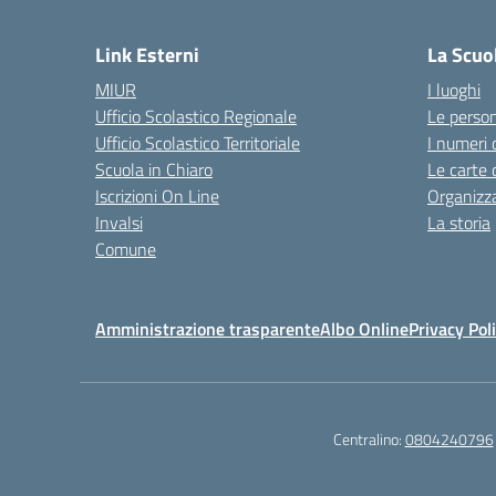
— 
Link Esterni
La Scuo
MIUR
I luoghi
Ufficio Scolastico Regionale
Le perso
Ufficio Scolastico Territoriale
I numeri 
Scuola in Chiaro
Le carte 
Iscrizioni On Line
Organizz
Invalsi
La storia
Comune
Amministrazione trasparente
Albo Online
Privacy Pol
Centralino:
0804240796