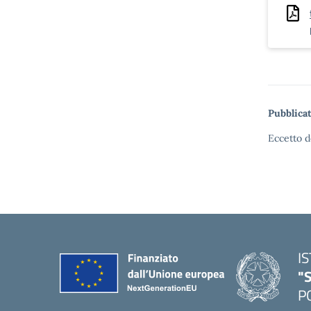
Pubblicat
Eccetto d
I
"S
P