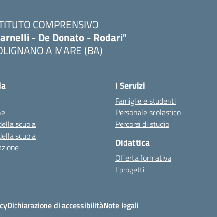
STITUTO COMPRENSIVO
arnelli - De Donato - Rodari"
OLIGNANO A MARE (BA)
Visita la pagina iniziale della scuola
la
I Servizi
Famiglie e studenti
ne
Personale scolastico
della scuola
Percorsi di studio
della scuola
Didattica
azione
Offerta formativa
I progetti
icy
Dichiarazione di accessibilità
Note legali