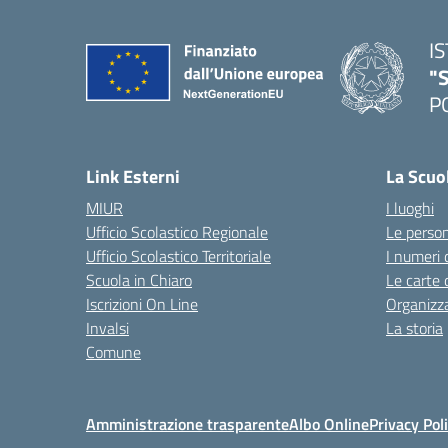
I
"S
P
— 
Link Esterni
La Scuo
MIUR
I luoghi
Ufficio Scolastico Regionale
Le perso
Ufficio Scolastico Territoriale
I numeri 
Scuola in Chiaro
Le carte 
Iscrizioni On Line
Organizz
Invalsi
La storia
Comune
Amministrazione trasparente
Albo Online
Privacy Pol