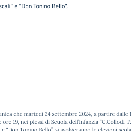
scali" e "Don Tonino Bello",
nica che martedì 24 settembre 2024, a partire dalle 
e ore 19, nei plessi di Scuola dell’Infanzia “C.Collodi-P.
” e “Don Tonino Bello”, si svolgeranno le elezioni scol