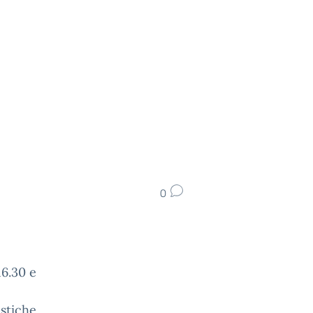
0
16.30 e
astiche