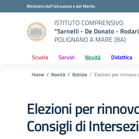
Vai ai contenuti
Vai al menu di navigazione
Vai al footer
Ministero dell'Istruzione e del Merito
ISTITUTO COMPRENSIVO
"Sarnelli - De Donato - Rodari
POLIGNANO A MARE (BA)
Scuola
Servizi
Novità
Didattica
Home
Novità
Notizie
Elezioni per rinnovo d
Elezioni per rinnovo
Consigli di Intersez