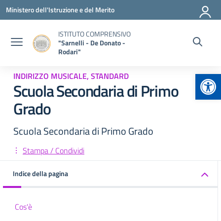
Vai ai contenuti
Vai al menu di navigazione
Vai al footer
Ministero dell'Istruzione e del Merito
ISTITUTO COMPRENSIVO
"Sarnelli - De Donato -
Rodari"
Apr
INDIRIZZO MUSICALE, STANDARD
Scuola Secondaria di Primo
Grado
Scuola Secondaria di Primo Grado
Stampa / Condividi
Indice della pagina
Cos'è