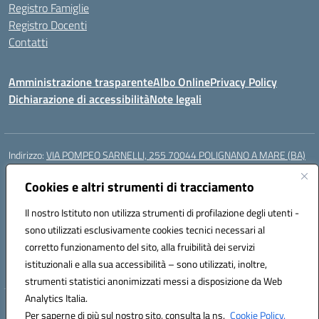
Registro Famiglie
Registro Docenti
Contatti
Amministrazione trasparente
Albo Online
Privacy Policy
Dichiarazione di accessibilità
Note legali
Indirizzo:
VIA POMPEO SARNELLI, 255 70044 POLIGNANO A MARE (BA)
Centralino:
0804240796
Email:
BAIC87200N@istruzione.it
Posta elettronica certificata (PEC):
Cookies e altri strumenti di tracciamento
BAIC87200N@pec.istruzione.it
Codice fiscale: 93423350722
Il nostro Istituto non utilizza strumenti di profilazione degli utenti -
Codice meccanografico:
BAIC87200N
sono utilizzati esclusivamente cookies tecnici necessari al
Codice Indice delle Pubbliche Amministrazioni (IPA): istsc_BAIC87200N
corretto funzionamento del sito, alla fruibilità dei servizi
Codice unico di fatturazione (CUF): UF9AKD
istituzionali e alla sua accessibilità – sono utilizzati, inoltre,
strumenti statistici anonimizzati messi a disposizione da Web
Analytics Italia.
Hosting & Powered by 3D Solution S.r.l.
Per saperne di più sul nostro sito, consulta la ns.
Cookie Policy.