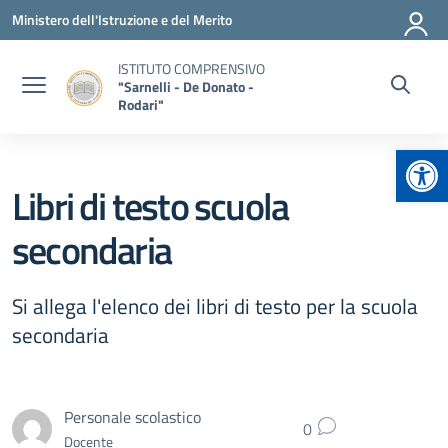
Vai ai contenuti
Vai al menu di navigazione
Vai al footer
Ministero dell'Istruzione e del Merito
ISTITUTO COMPRENSIVO
"Sarnelli - De Donato -
Rodari"
Apr
Libri di testo scuola
secondaria
Si allega l'elenco dei libri di testo per la scuola
secondaria
Personale scolastico
0
Docente