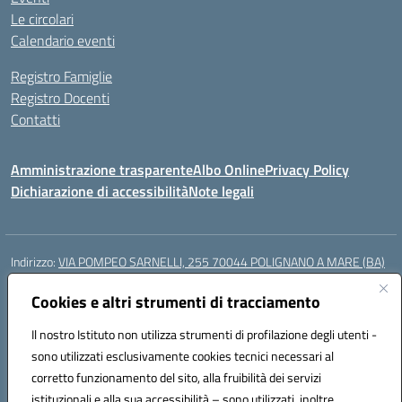
Le circolari
Calendario eventi
Registro Famiglie
Registro Docenti
Contatti
Amministrazione trasparente
Albo Online
Privacy Policy
Dichiarazione di accessibilità
Note legali
Indirizzo:
VIA POMPEO SARNELLI, 255 70044 POLIGNANO A MARE (BA)
Centralino:
0804240796
Email:
BAIC87200N@istruzione.it
Posta elettronica certificata (PEC):
Cookies e altri strumenti di tracciamento
BAIC87200N@pec.istruzione.it
Codice fiscale: 93423350722
Il nostro Istituto non utilizza strumenti di profilazione degli utenti -
Codice meccanografico:
BAIC87200N
sono utilizzati esclusivamente cookies tecnici necessari al
Codice Indice delle Pubbliche Amministrazioni (IPA): istsc_BAIC87200N
corretto funzionamento del sito, alla fruibilità dei servizi
Codice unico di fatturazione (CUF): UF9AKD
istituzionali e alla sua accessibilità – sono utilizzati, inoltre,