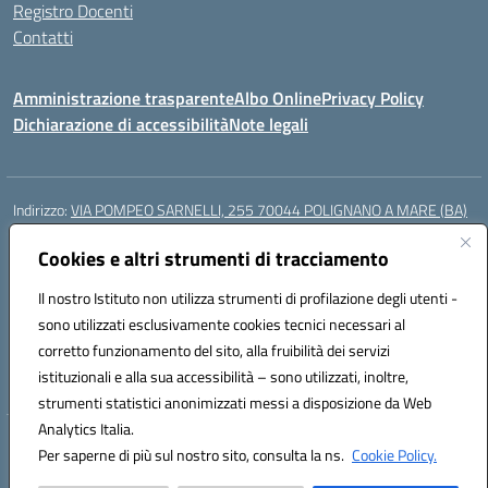
Registro Docenti
Contatti
Amministrazione trasparente
Albo Online
Privacy Policy
Dichiarazione di accessibilità
Note legali
Indirizzo:
VIA POMPEO SARNELLI, 255 70044 POLIGNANO A MARE (BA)
Centralino:
0804240796
Email:
BAIC87200N@istruzione.it
Posta elettronica certificata (PEC):
Cookies e altri strumenti di tracciamento
BAIC87200N@pec.istruzione.it
Codice fiscale: 93423350722
Il nostro Istituto non utilizza strumenti di profilazione degli utenti -
Codice meccanografico:
BAIC87200N
sono utilizzati esclusivamente cookies tecnici necessari al
Codice Indice delle Pubbliche Amministrazioni (IPA): istsc_BAIC87200N
corretto funzionamento del sito, alla fruibilità dei servizi
Codice unico di fatturazione (CUF): UF9AKD
istituzionali e alla sua accessibilità – sono utilizzati, inoltre,
strumenti statistici anonimizzati messi a disposizione da Web
Analytics Italia.
Hosting & Powered by 3D Solution S.r.l.
Per saperne di più sul nostro sito, consulta la ns.
Cookie Policy.
Concept & Design by Designers Italia