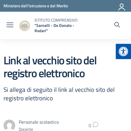
Vai ai contenuti
Vai al menu di navigazione
Vai al footer
Ministero dell'Istruzione e del Merito
ISTITUTO COMPRENSIVO
"Sarnelli - De Donato -
Rodari"
Apr
Link al vecchio sito del
registro elettronico
Si allega di seguito il link al vecchio sito del
registro elettronico
Personale scolastico
0
Docente