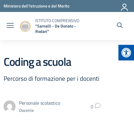
Vai ai contenuti
Vai al menu di navigazione
Vai al footer
Ministero dell'Istruzione e del Merito
ISTITUTO COMPRENSIVO
"Sarnelli - De Donato -
Rodari"
Apr
Coding a scuola
Percorso di formazione per i docenti
Personale scolastico
0
Docente