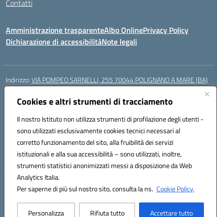
Contatti
Amministrazione trasparente
Albo Online
Privacy Policy
Dichiarazione di accessibilità
Note legali
Indirizzo:
VIA POMPEO SARNELLI, 255 70044 POLIGNANO A MARE (BA)
Centralino:
0804240796
Email:
BAIC87200N@istruzione.it
Posta elettronica certificata (PEC):
Cookies e altri strumenti di tracciamento
BAIC87200N@pec.istruzione.it
Codice fiscale: 93423350722
Il nostro Istituto non utilizza strumenti di profilazione degli utenti -
Codice meccanografico:
BAIC87200N
sono utilizzati esclusivamente cookies tecnici necessari al
Codice Indice delle Pubbliche Amministrazioni (IPA): istsc_BAIC87200N
corretto funzionamento del sito, alla fruibilità dei servizi
Codice unico di fatturazione (CUF): UF9AKD
istituzionali e alla sua accessibilità – sono utilizzati, inoltre,
strumenti statistici anonimizzati messi a disposizione da Web
Analytics Italia.
Hosting & Powered by 3D Solution S.r.l.
Per saperne di più sul nostro sito, consulta la ns.
Cookie Policy.
Concept & Design by Designers Italia
Personalizza
Rifiuta tutto
Accettare tutto