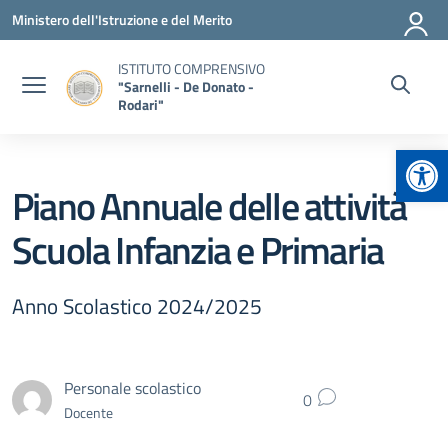
Vai ai contenuti
Vai al menu di navigazione
Vai al footer
Ministero dell'Istruzione e del Merito
ISTITUTO COMPRENSIVO
"Sarnelli - De Donato -
Rodari"
Apr
Piano Annuale delle attività
Scuola Infanzia e Primaria
Anno Scolastico 2024/2025
Personale scolastico
0
Docente