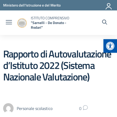
Vai ai contenuti
Vai al menu di navigazione
Vai al footer
Ministero dell'Istruzione e del Merito
ISTITUTO COMPRENSIVO
"Sarnelli - De Donato -
Rodari"
Apr
Rapporto di Autovalutazione
d’Istituto 2022 (Sistema
Nazionale Valutazione)
Personale scolastico
0