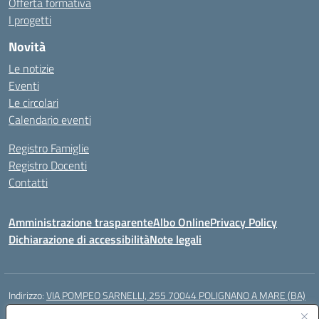
Offerta formativa
I progetti
Novità
Le notizie
Eventi
Le circolari
Calendario eventi
Registro Famiglie
Registro Docenti
Contatti
Amministrazione trasparente
Albo Online
Privacy Policy
Dichiarazione di accessibilità
Note legali
Indirizzo:
VIA POMPEO SARNELLI, 255 70044 POLIGNANO A MARE (BA)
Centralino:
0804240796
Email:
BAIC87200N@istruzione.it