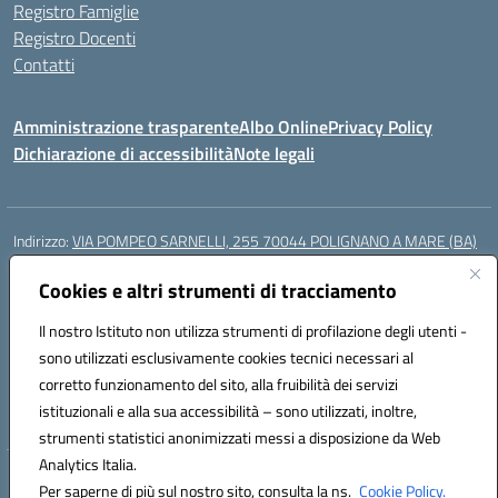
Registro Famiglie
Registro Docenti
Contatti
Amministrazione trasparente
Albo Online
Privacy Policy
Dichiarazione di accessibilità
Note legali
Indirizzo:
VIA POMPEO SARNELLI, 255 70044 POLIGNANO A MARE (BA)
Centralino:
0804240796
Email:
BAIC87200N@istruzione.it
Posta elettronica certificata (PEC):
Cookies e altri strumenti di tracciamento
BAIC87200N@pec.istruzione.it
Codice fiscale: 93423350722
Il nostro Istituto non utilizza strumenti di profilazione degli utenti -
Codice meccanografico:
BAIC87200N
sono utilizzati esclusivamente cookies tecnici necessari al
Codice Indice delle Pubbliche Amministrazioni (IPA): istsc_BAIC87200N
corretto funzionamento del sito, alla fruibilità dei servizi
Codice unico di fatturazione (CUF): UF9AKD
istituzionali e alla sua accessibilità – sono utilizzati, inoltre,
strumenti statistici anonimizzati messi a disposizione da Web
Analytics Italia.
Hosting & Powered by 3D Solution S.r.l.
Per saperne di più sul nostro sito, consulta la ns.
Cookie Policy.