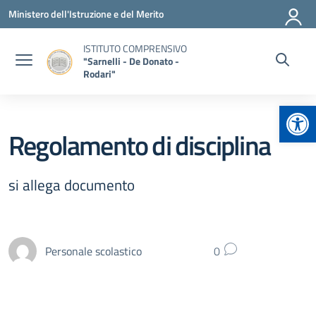
Vai ai contenuti
Vai al menu di navigazione
Vai al footer
Ministero dell'Istruzione e del Merito
ISTITUTO COMPRENSIVO
"Sarnelli - De Donato -
Rodari"
Apr
Regolamento di disciplina
si allega documento
Personale scolastico
0