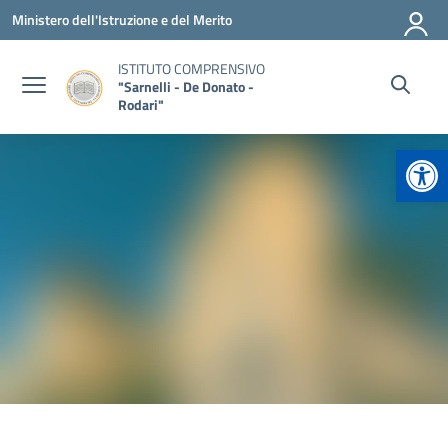
Vai ai contenuti
Vai al menu di navigazione
Vai al footer
Ministero dell'Istruzione e del Merito
ISTITUTO COMPRENSIVO
"Sarnelli - De Donato -
Rodari"
Apr