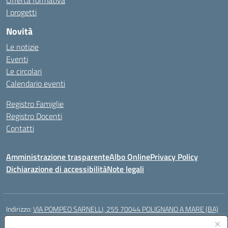
Offerta formativa
I progetti
Novità
Le notizie
Eventi
Le circolari
Calendario eventi
Registro Famiglie
Registro Docenti
Contatti
Amministrazione trasparente
Albo Online
Privacy Policy
Dichiarazione di accessibilità
Note legali
Indirizzo:
VIA POMPEO SARNELLI, 255 70044 POLIGNANO A MARE (BA)
Centralino:
0804240796
Email:
BAIC87200N@istruzione.it