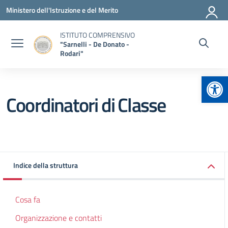
Vai ai contenuti
Vai al menu di navigazione
Vai al footer
Ministero dell'Istruzione e del Merito
ISTITUTO COMPRENSIVO
"Sarnelli - De Donato -
Rodari"
Apr
Coordinatori di Classe
Indice della struttura
Cosa fa
Organizzazione e contatti