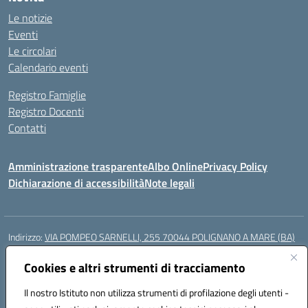
Le notizie
Eventi
Le circolari
Calendario eventi
Registro Famiglie
Registro Docenti
Contatti
Amministrazione trasparente
Albo Online
Privacy Policy
Dichiarazione di accessibilità
Note legali
Indirizzo:
VIA POMPEO SARNELLI, 255 70044 POLIGNANO A MARE (BA)
Centralino:
0804240796
Email:
BAIC87200N@istruzione.it
Posta elettronica certificata (PEC):
Cookies e altri strumenti di tracciamento
BAIC87200N@pec.istruzione.it
Codice fiscale: 93423350722
Il nostro Istituto non utilizza strumenti di profilazione degli utenti -
Codice meccanografico:
BAIC87200N