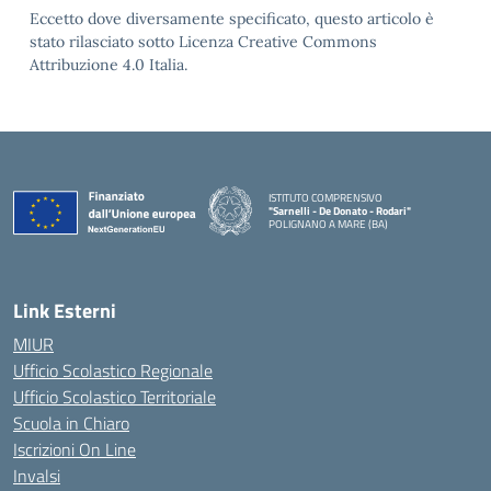
Eccetto dove diversamente specificato, questo articolo è
stato rilasciato sotto Licenza Creative Commons
Attribuzione 4.0 Italia.
ISTITUTO COMPRENSIVO
"Sarnelli - De Donato - Rodari"
POLIGNANO A MARE (BA)
— Visita la pagina iniziale della scuola
Link Esterni
MIUR
Ufficio Scolastico Regionale
Ufficio Scolastico Territoriale
Scuola in Chiaro
Iscrizioni On Line
Invalsi