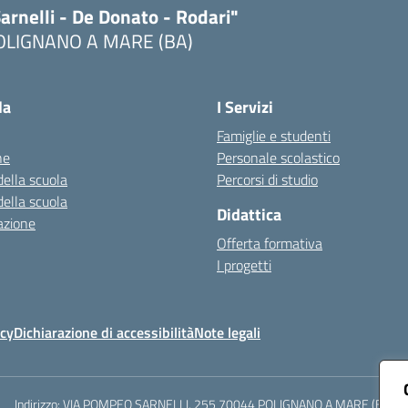
arnelli - De Donato - Rodari"
OLIGNANO A MARE (BA)
Visita la pagina iniziale della scuola
la
I Servizi
Famiglie e studenti
ne
Personale scolastico
della scuola
Percorsi di studio
della scuola
Didattica
azione
Offerta formativa
I progetti
icy
Dichiarazione di accessibilità
Note legali
Indirizzo:
VIA POMPEO SARNELLI, 255 70044 POLIGNANO A MARE (BA)