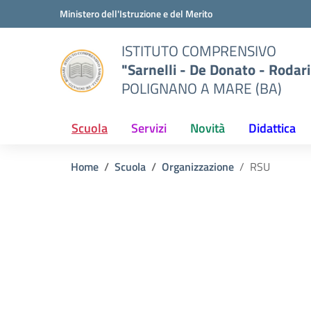
Vai ai contenuti
Vai al menu di navigazione
Vai al footer
Ministero dell'Istruzione e del Merito
ISTITUTO COMPRENSIVO
"Sarnelli - De Donato - Rodari
POLIGNANO A MARE (BA)
Scuola
Servizi
Novità
Didattica
Home
Scuola
Organizzazione
RSU