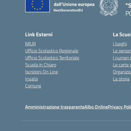
"S
P
— 
Link Esterni
La Scuo
MIUR
I luoghi
Ufficio Scolastico Regionale
Le perso
Ufficio Scolastico Territoriale
I numeri 
Scuola in Chiaro
Le carte 
Iscrizioni On Line
Organizz
Invalsi
La storia
Comune
Amministrazione trasparente
Albo Online
Privacy Pol