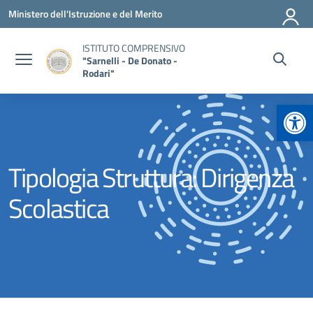
Vai ai contenuti
Vai al menu di navigazione
Vai al footer
Ministero dell'Istruzione e del Merito
ISTITUTO COMPRENSIVO
"Sarnelli - De Donato -
Rodari"
Apr
Tipologia Struttura:
Dirigenza
Scolastica