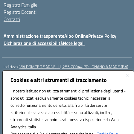
Registro Famiglie
Registro Docenti
Contatti
Amministrazione trasparente
Albo Online
Privacy Policy
Dichiarazione di accessibilità
Note legali
Indirizzo:
VIA POMPEO SARNELLI, 255 70044 POLIGNANO A MARE (BA)
Centralino:
0804240796
Email:
BAIC87200N@istruzione.it
Posta elettronica certificata (PEC):
Cookies e altri strumenti di tracciamento
BAIC87200N@pec.istruzione.it
Codice fiscale: 93423350722
Il nostro Istituto non utilizza strumenti di profilazione degli utenti -
Codice meccanografico:
BAIC87200N
sono utilizzati esclusivamente cookies tecnici necessari al
Codice Indice delle Pubbliche Amministrazioni (IPA): istsc_BAIC87200N
corretto funzionamento del sito, alla fruibilità dei servizi
Codice unico di fatturazione (CUF): UF9AKD
istituzionali e alla sua accessibilità – sono utilizzati, inoltre,
strumenti statistici anonimizzati messi a disposizione da Web
Analytics Italia.
Hosting & Powered by 3D Solution S.r.l.
Per saperne di più sul nostro sito, consulta la ns.
Cookie Policy.