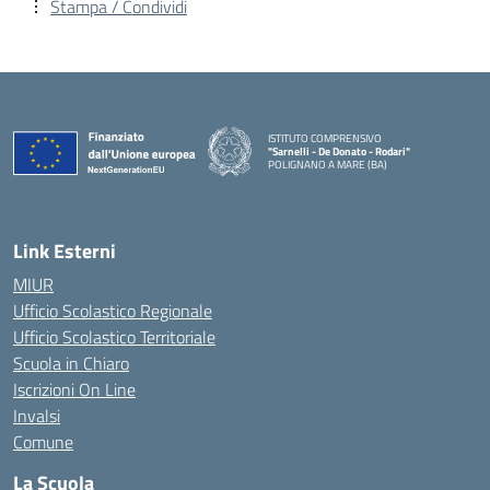
Stampa / Condividi
ISTITUTO COMPRENSIVO
"Sarnelli - De Donato - Rodari"
POLIGNANO A MARE (BA)
— Visita la pagina iniziale della scuola
Link Esterni
MIUR
Ufficio Scolastico Regionale
Ufficio Scolastico Territoriale
Scuola in Chiaro
Iscrizioni On Line
Invalsi
Comune
La Scuola