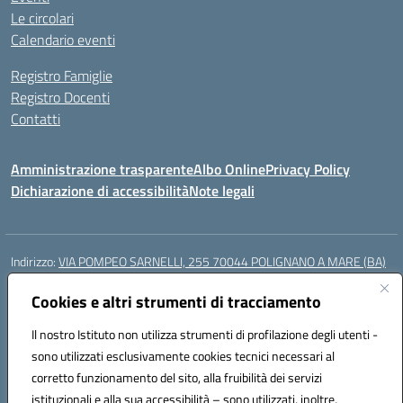
Le circolari
Calendario eventi
Registro Famiglie
Registro Docenti
Contatti
Amministrazione trasparente
Albo Online
Privacy Policy
Dichiarazione di accessibilità
Note legali
Indirizzo:
VIA POMPEO SARNELLI, 255 70044 POLIGNANO A MARE (BA)
Centralino:
0804240796
Email:
BAIC87200N@istruzione.it
Posta elettronica certificata (PEC):
Cookies e altri strumenti di tracciamento
BAIC87200N@pec.istruzione.it
Codice fiscale: 93423350722
Il nostro Istituto non utilizza strumenti di profilazione degli utenti -
Codice meccanografico:
BAIC87200N
sono utilizzati esclusivamente cookies tecnici necessari al
Codice Indice delle Pubbliche Amministrazioni (IPA): istsc_BAIC87200N
corretto funzionamento del sito, alla fruibilità dei servizi
Codice unico di fatturazione (CUF): UF9AKD
istituzionali e alla sua accessibilità – sono utilizzati, inoltre,