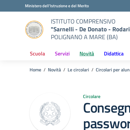
Vai ai contenuti
Vai al menu di navigazione
Vai al footer
Ministero dell'Istruzione e del Merito
ISTITUTO COMPRENSIVO
"Sarnelli - De Donato - Rodari
POLIGNANO A MARE (BA)
Scuola
Servizi
Novità
Didattica
Home
Novità
Le circolari
Circolari per alun
Circolare
Consegn
password