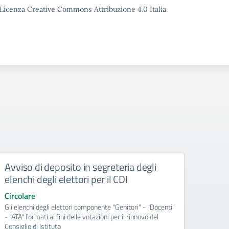
o Licenza Creative Commons Attribuzione 4.0 Italia.
Avviso di deposito in segreteria degli
Circo
elenchi degli elettori per il CDI
Resp
ed A
Circolare
Gli elenchi degli elettori componente "Genitori" - "Docenti"
Circol
- "ATA" formati ai fini delle votazioni per il rinnovo del
Consiglio di Istituto