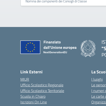
Nomina dei componenti dei Consigli di Classe
I
"S
P
— 
Link Esterni
La Scuo
MIUR
I luoghi
Ufficio Scolastico Regionale
Le perso
Ufficio Scolastico Territoriale
I numeri 
Scuola in Chiaro
Le carte 
Iscrizioni On Line
Organizz