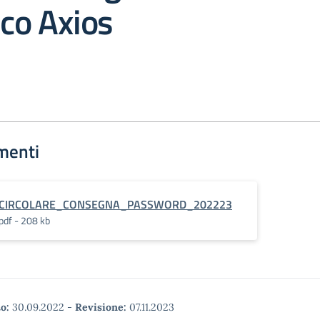
ico Axios
menti
CIRCOLARE_CONSEGNA_PASSWORD_202223
pdf - 208 kb
o:
30.09.2022
-
Revisione:
07.11.2023