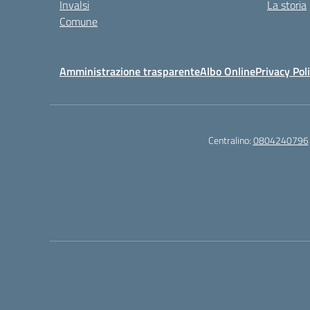
Invalsi
La storia
Comune
Amministrazione trasparente
Albo Online
Privacy Pol
Centralino:
0804240796