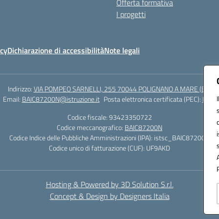
Offerta formativa
I progetti
icy
Dichiarazione di accessibilità
Note legali
Indirizzo:
VIA POMPEO SARNELLI, 255 70044 POLIGNANO A MARE (BA)
Email:
BAIC87200N@istruzione.it
Posta elettronica certificata (PEC):
BAIC8
Codice fiscale: 93423350722
Codice meccanografico:
BAIC87200N
Codice Indice delle Pubbliche Amministrazioni (IPA): istsc_BAIC87200N
Codice unico di fatturazione (CUF): UF9AKD
Hosting & Powered by 3D Solution S.r.l.
Concept & Design by Designers Italia