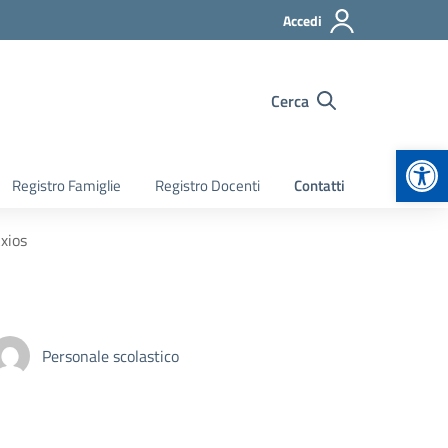
Accedi
Cerca
Apr
Registro Famiglie
Registro Docenti
Contatti
xios
Personale scolastico