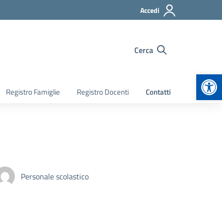
Accedi
Cerca
Apr
Registro Famiglie
Registro Docenti
Contatti
Personale scolastico