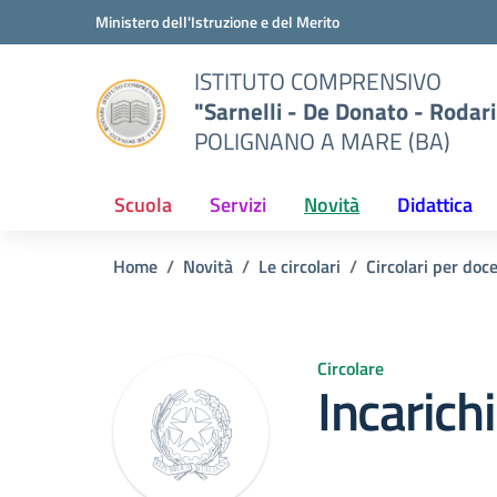
Vai ai contenuti
Vai al menu di navigazione
Vai al footer
Ministero dell'Istruzione e del Merito
ISTITUTO COMPRENSIVO
"Sarnelli - De Donato - Rodari
POLIGNANO A MARE (BA)
Scuola
Servizi
Novità
Didattica
Home
Novità
Le circolari
Circolari per doc
Circolare
Incarich