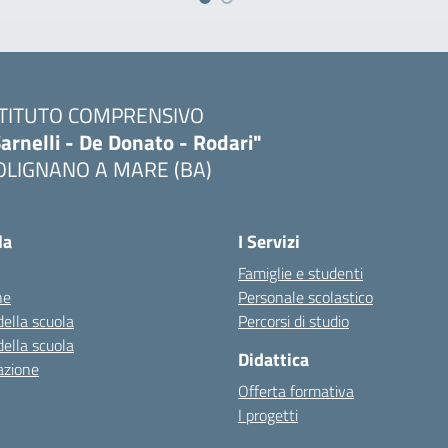
STITUTO COMPRENSIVO
arnelli - De Donato - Rodari"
OLIGNANO A MARE (BA)
Visita la pagina iniziale della scuola
la
I Servizi
Famiglie e studenti
ne
Personale scolastico
della scuola
Percorsi di studio
della scuola
Didattica
azione
Offerta formativa
I progetti