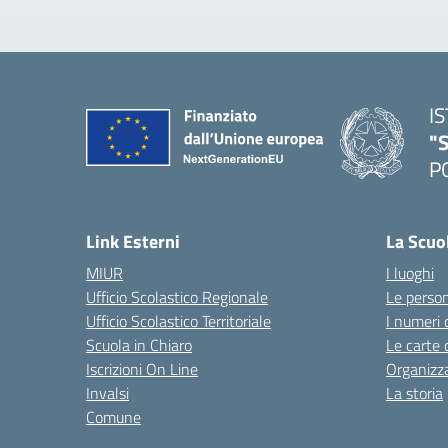
I
"S
P
— 
Link Esterni
La Scuo
MIUR
I luoghi
Ufficio Scolastico Regionale
Le perso
Ufficio Scolastico Territoriale
I numeri 
Scuola in Chiaro
Le carte 
Iscrizioni On Line
Organizz
Invalsi
La storia
Comune