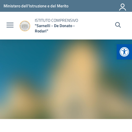
Vai ai contenuti
Vai al menu di navigazione
Vai al footer
Ministero dell'Istruzione e del Merito
ISTITUTO COMPRENSIVO
"Sarnelli - De Donato -
Rodari"
Apr