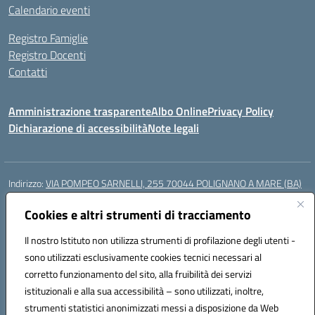
Calendario eventi
Registro Famiglie
Registro Docenti
Contatti
Amministrazione trasparente
Albo Online
Privacy Policy
Dichiarazione di accessibilità
Note legali
Indirizzo:
VIA POMPEO SARNELLI, 255 70044 POLIGNANO A MARE (BA)
Centralino:
0804240796
Email:
BAIC87200N@istruzione.it
Posta elettronica certificata (PEC):
Cookies e altri strumenti di tracciamento
BAIC87200N@pec.istruzione.it
Codice fiscale: 93423350722
Il nostro Istituto non utilizza strumenti di profilazione degli utenti -
Codice meccanografico:
BAIC87200N
sono utilizzati esclusivamente cookies tecnici necessari al
Codice Indice delle Pubbliche Amministrazioni (IPA): istsc_BAIC87200N
corretto funzionamento del sito, alla fruibilità dei servizi
Codice unico di fatturazione (CUF): UF9AKD
istituzionali e alla sua accessibilità – sono utilizzati, inoltre,
strumenti statistici anonimizzati messi a disposizione da Web