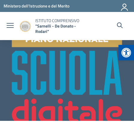
Vai ai contenuti
Vai al menu di navigazione
Vai al footer
Ministero dell'Istruzione e del Merito
ISTITUTO COMPRENSIVO
"Sarnelli - De Donato -
Rodari"
Apr