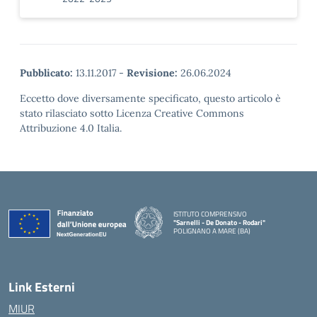
Pubblicato:
13.11.2017
-
Revisione:
26.06.2024
Eccetto dove diversamente specificato, questo articolo è
stato rilasciato sotto Licenza Creative Commons
Attribuzione 4.0 Italia.
ISTITUTO COMPRENSIVO
"Sarnelli - De Donato - Rodari"
POLIGNANO A MARE (BA)
— Visita la pagina iniziale della scuola
Link Esterni
MIUR